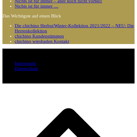
Nichts ist für immer – aber noch nicht vorbei!
Nichts ist für immer …
Das Wichtigste auf einen Blick
Die chichino Herbst/Winter-Kollektion 2021/2022 – NEU: Die
Herrenkollektion
chichino Kundenstimmen
chichino wiesbaden Kontakt
Impressum
Datenschutz