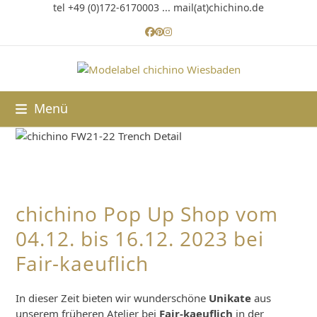
Skip
tel +49 (0)172-6170003 ... mail(at)chichino.de
to
Facebook
Pinterest
Instagram
content
Menü
chichino Pop Up Shop vom
04.12. bis 16.12. 2023 bei
Fair-kaeuflich
In dieser Zeit bieten wir wunderschöne
Unikate
aus
unserem früheren Atelier bei
Fair-kaeuflich
in der