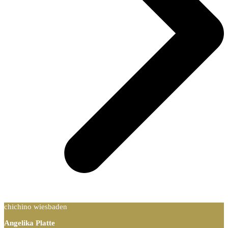
chichino wiesbaden
Angelika Platte