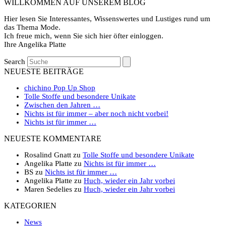
WILLKOMMEN AUF UNSEREM BLOG
Hier lesen Sie Interessantes, Wissenswertes und Lustiges rund um
das Thema Mode.
Ich freue mich, wenn Sie sich hier öfter einloggen.
Ihre Angelika Platte
Search
NEUESTE BEITRÄGE
chichino Pop Up Shop
Tolle Stoffe und besondere Unikate
Zwischen den Jahren …
Nichts ist für immer – aber noch nicht vorbei!
Nichts ist für immer …
NEUESTE KOMMENTARE
Rosalind Gnatt
zu
Tolle Stoffe und besondere Unikate
Angelika Platte
zu
Nichts ist für immer …
BS
zu
Nichts ist für immer …
Angelika Platte
zu
Huch, wieder ein Jahr vorbei
Maren Sedelies
zu
Huch, wieder ein Jahr vorbei
KATEGORIEN
News