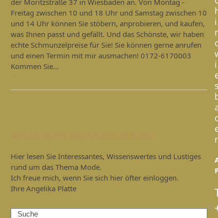
der Moritzstraße 37 in Wiesbaden an. Von Montag -
Freitag zwischen 10 und 18 Uhr und Samstag zwischen 10
i
und 14 Uhr können Sie stöbern, anprobieren, und kaufen,
was Ihnen passt und gefällt. Und das Schönste, wir haben
echte Schmunzelpreise für Sie! Sie können gerne anrufen
und einen Termin mit mir ausmachen! 0172-6170003
i
Kommen Sie…
Mehr Lesen
WILLKOMMEN AUF UNSEREM BLOG
Hier lesen Sie Interessantes, Wissenswertes und Lustiges
rund um das Thema Mode.
Ich freue mich, wenn Sie sich hier öfter einloggen.
Ihre Angelika Platte
Search